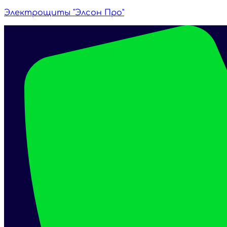
Электрощиты "Элсон Про"