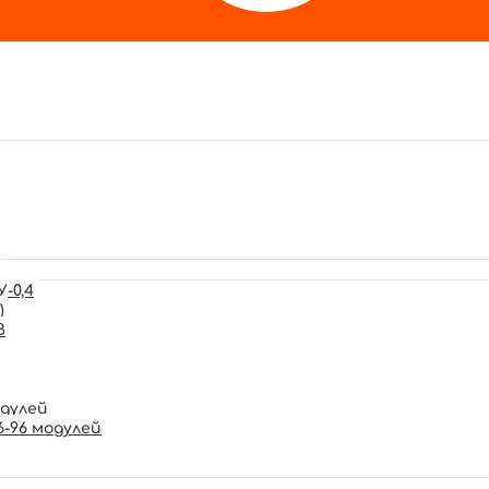
-0,4
)
В
одулей
6-96 модулей