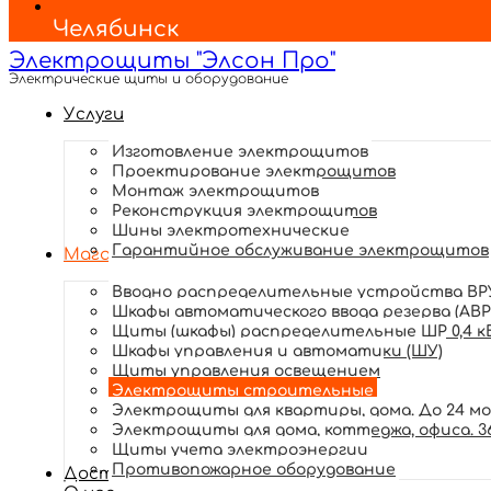
Челябинск
Электрощиты "Элсон Про"
Электрические щиты и оборудование
Услуги
Изготовление электрощитов
Проектирование электрощитов
Монтаж электрощитов
Реконструкция электрощитов
Шины электротехнические
Гарантийное обслуживание электрощитов
Магазин
Вводно распределительные устройства ВРУ
Шкафы автоматического ввода резерва (АВР
Щиты (шкафы) распределительные ШР 0,4 к
Шкафы управления и автоматики (ШУ)
Щиты управления освещением
Электрощиты строительные
Электрощиты для квартиры, дома. До 24 м
Электрощиты для дома, коттеджа, офиса. 3
Щиты учета электроэнергии
Противопожарное оборудование
Доставка и оплата