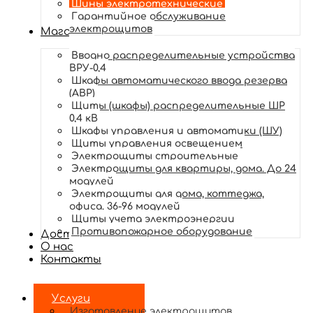
Шины электротехнические
Гарантийное обслуживание
электрощитов
Магазин
Вводно распределительные устройства
ВРУ-0,4
Шкафы автоматического ввода резерва
(АВР)
Щиты (шкафы) распределительные ШР
0,4 кВ
Шкафы управления и автоматики (ШУ)
Щиты управления освещением
Электрощиты строительные
Электрощиты для квартиры, дома. До 24
модулей
Электрощиты для дома, коттеджа,
офиса. 36-96 модулей
Щиты учета электроэнергии
Противопожарное оборудование
Доставка и оплата
О нас
Контакты
Услуги
Изготовление электрощитов