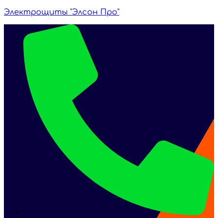
Электрощиты "Элсон Про"