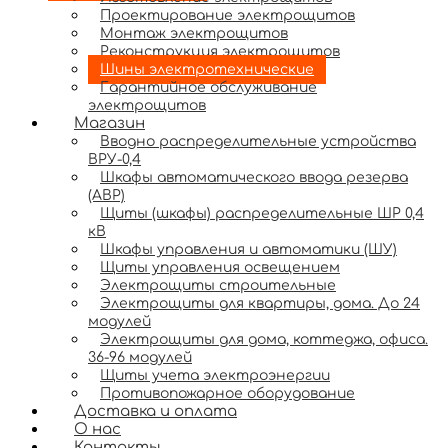
Проектирование электрощитов
Монтаж электрощитов
Реконструкция электрощитов
Шины электротехнические
Гарантийное обслуживание
электрощитов
Магазин
Вводно распределительные устройства
ВРУ-0,4
Шкафы автоматического ввода резерва
(АВР)
Щиты (шкафы) распределительные ШР 0,4
кВ
Шкафы управления и автоматики (ШУ)
Щиты управления освещением
Электрощиты строительные
Электрощиты для квартиры, дома. До 24
модулей
Электрощиты для дома, коттеджа, офиса.
36-96 модулей
Щиты учета электроэнергии
Противопожарное оборудование
Доставка и оплата
О нас
Контакты