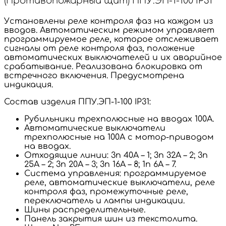
(Противопожарный щит) ППУ.ЭП-1-100 IP31
Установлены реле контроля фаз на каждом из
вводов. Автоматическим режимом управляет
программируемое реле, которое отслеживает
сигналы от реле контроля фаз, положение
автоматических выключателей и их аварийное
срабатывание. Реализована блокировка от
встречного включения. Предусмотрена
индикация.
Состав изделия ППУ.ЭП-1-100 IP31:
Рубильники трехполюсные на вводах 100А.
Автоматические выключатели
трехполюсные на 100А с мотор-приводом
на вводах.
Отходящие линии: 3п 40А – 1; 3п 32А – 2; 3п
25А – 2; 3п 20А – 3; 3п 16А – 8; 1п 6А – 7.
Система управления: программируемое
реле, автоматические выключатели, реле
контроля фаз, промежуточные реле,
переключатель и лампы индикации.
Шины распределительные.
Панель закрытия шин из текстолита.