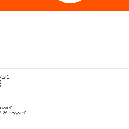
-0,4
)
В
одулей
6-96 модулей