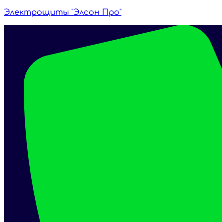
Электрощиты "Элсон Про"