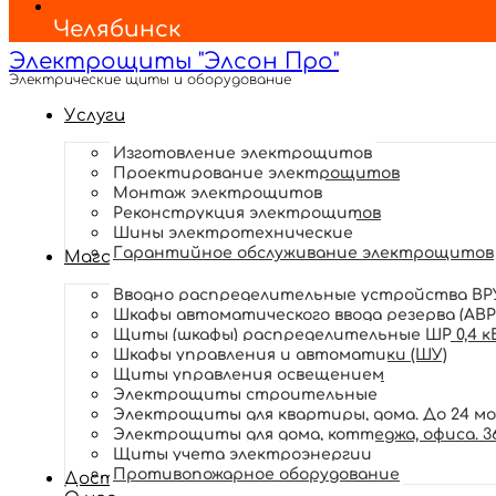
Челябинск
Электрощиты "Элсон Про"
Электрические щиты и оборудование
Услуги
Изготовление электрощитов
Проектирование электрощитов
Монтаж электрощитов
Реконструкция электрощитов
Шины электротехнические
Гарантийное обслуживание электрощитов
Магазин
Вводно распределительные устройства ВРУ
Шкафы автоматического ввода резерва (АВР
Щиты (шкафы) распределительные ШР 0,4 к
Шкафы управления и автоматики (ШУ)
Щиты управления освещением
Электрощиты строительные
Электрощиты для квартиры, дома. До 24 м
Электрощиты для дома, коттеджа, офиса. 3
Щиты учета электроэнергии
Противопожарное оборудование
Доставка и оплата