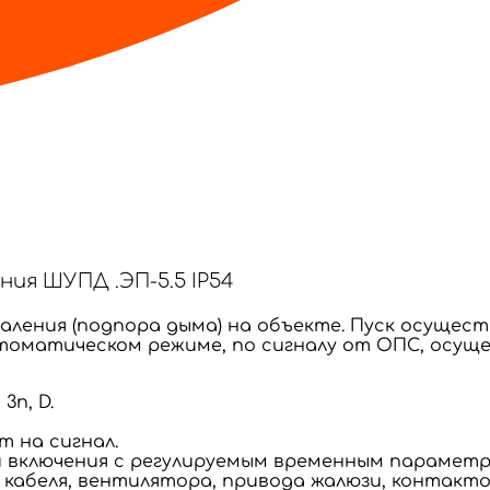
ия ШУПД .ЭП-5.5 IP54
даления (подпора дыма) на объекте. Пуск осущес
томатическом режиме, по сигналу от ОПС, осуще
3п, D.
т на сигнал.
и включения с регулируемым временным параметр
 кабеля, вентилятора, привода жалюзи, контакт