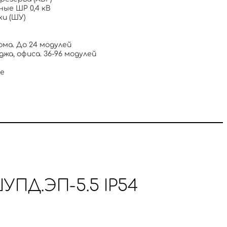
ые ШР 0,4 кВ
и (ШУ)
ма. До 24 модулей
а, офиса. 36-96 модулей
ие
ПД.ЭП-5.5 IP54