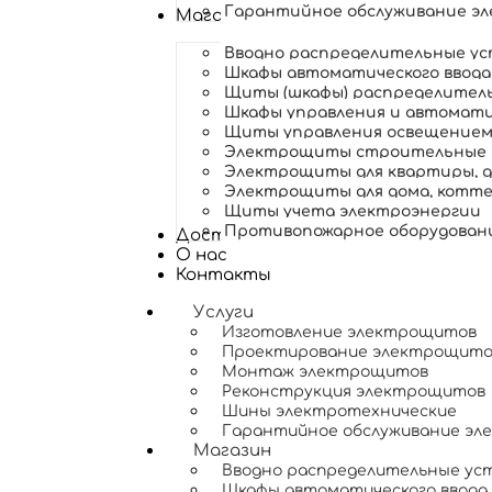
Гарантийное обслуживание э
Магазин
Вводно распределительные ус
Шкафы автоматического ввода 
Щиты (шкафы) распределитель
Шкафы управления и автомати
Щиты управления освещение
Электрощиты строительные
Электрощиты для квартиры, до
Электрощиты для дома, коттед
Щиты учета электроэнергии
Противопожарное оборудован
Доставка и оплата
О нас
Контакты
Услуги
Изготовление электрощитов
Проектирование электрощито
Монтаж электрощитов
Реконструкция электрощитов
Шины электротехнические
Гарантийное обслуживание э
Магазин
Вводно распределительные уст
Шкафы автоматического ввода 