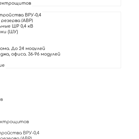
лектрощитов
тройства ВРУ-0,4
резерва (АВР)
ные ШР 0,4 кВ
ки (ШУ)
м
ма. До 24 модулей
жа, офиса. 36-96 модулей
ие
в
лектрощитов
ройства ВРУ-0,4
резерва (АВР)